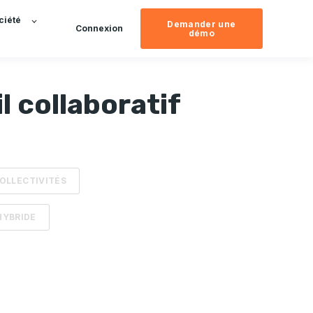
ciété
Demander une
Connexion
démo
l collaboratif
OLLECTIVITÉS
HYBRIDE
st vide