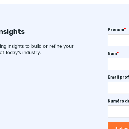
Prénom
*
insights
g insights to build or refine your
f today’s industry.
Nom
*
Email pro
Numéro de