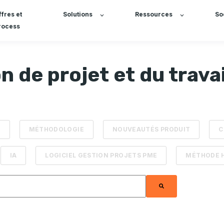
ffres et
Solutions
Ressources
So
rocess
n de projet et du travai
É
MÉTHODOLOGIE
NOUVEAUTÉS PRODUIT
C
IA
LOGICIEL GESTION PROJETS PME
MÉTHODE 
 une fonctionnalité de recherche automatique.
Il n'y a aucune suggestion car le champ de recherche e