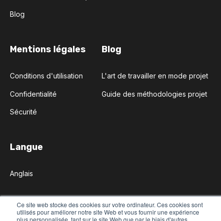
Blog
Mentions légales
Blog
Conditions d'utilisation
L'art de travailler en mode projet
Confidentialité
Guide des méthodologies projet
Sécurité
Langue
Anglais
Ce site web stocke des cookies sur votre ordinateur. Ces cookies sont
Copyright © Augeo Software 2022
utilisés pour améliorer notre site Web et vous fournir une expérience
plus personnalisée, tant sur le site Web que par le biais d'autres